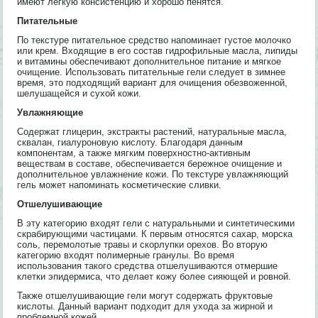
имеют легкую консистенцию и хорошо пенятся.
Питательные
По текстуре питательное средство напоминает густое молочко
или крем. Входящие в его состав гидрофильные масла, липиды
и витамины обеспечивают дополнительное питание и мягкое
очищение. Использовать питательные гели следует в зимнее
время, это подходящий вариант для очищения обезвоженной,
шелушащейся и сухой кожи.
Увлажняющие
Содержат глицерин, экстракты растений, натуральные масла,
сквалан, гиалуроновую кислоту. Благодаря данным
компонентам, а также мягким поверхностно-активным
веществам в составе, обеспечивается бережное очищение и
дополнительное увлажнение кожи. По текстуре увлажняющий
гель может напоминать косметические сливки.
Отшелушивающие
В эту категорию входят гели с натуральными и синтетическими
скрабирующими частицами. К первым относятся сахар, морска
соль, перемолотые травы и скорлупки орехов. Во вторую
категорию входят полимерные гранулы. Во время
использования такого средства отшелушиваются отмершие
клетки эпидермиса, что делает кожу более сияющей и ровной.
Также отшелушивающие гели могут содержать фруктовые
кислоты. Данный вариант подходит для ухода за жирной и
проблемной кожей.