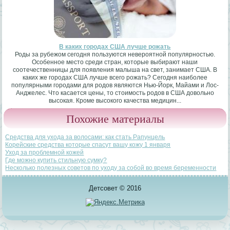
В каких городах США лучше рожать
Роды за рубежом сегодня пользуются невероятной популярностью.
Особенное место среди стран, которые выбирают наши
соотечественницы для появления малыша на свет, занимает США. В
каких же городах США лучше всего рожать? Сегодня наиболее
популярными городами для родов являются Нью-Йорк, Майами и Лос-
Анджелес. Что касается цены, то стоимость родов в США довольно
высокая. Кроме высокого качества медицин...
Похожие материалы
Средства для ухода за волосами: как стать Рапунцель
Корейские средства которые спасут вашу кожу 1 января
Уход за проблемной кожей
Где можно купить стильную сумку?
Несколько полезных советов по уходу за собой во время беременности
Детсовет © 2016